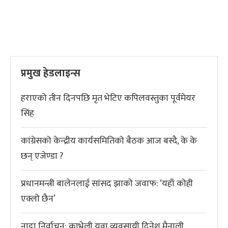
प्रमुख हेडलाइन्स
हराएको तीन दिनपछि मृत भेटिए कपिलवस्तुका पूर्वमेयर
सिंह
कांग्रेसको केन्द्रीय कार्यसमितिको बैठक आज बस्दै, के के
छन् एजेण्डा ?
प्रधानमन्त्री बालेनलाई सांसद झाको जवाफ: ‘यहाँ कोही
एक्लो छैन’
नाट्टा निर्वाचन: काभ्रेली युवा व्यवसायी दिनेश मैनाली