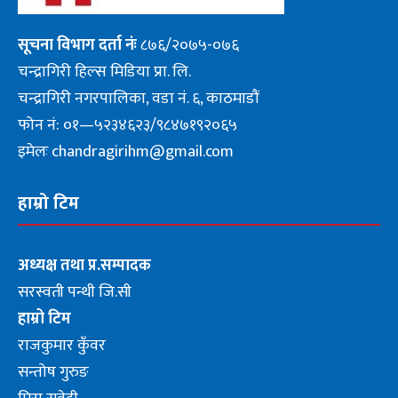
सूचना
विभाग दर्ता नंः
८७६/२०७५-०७६
चन्द्रागिरी हिल्स मिडिया प्रा. लि.
चन्द्रागिरी नगरपालिका, वडा नं. ६, काठमाडौं
फोन नं: ०१—५२३४६२३/९८४७१९२०६५
इमेलः chandragirihm@gmail.com
हाम्रो टिम
अध्यक्ष तथा प्र.सम्पादक
सरस्वती पन्थी जि.सी
हाम्रो टिम
राजकुमार कुँवर
सन्तोष गुरुङ