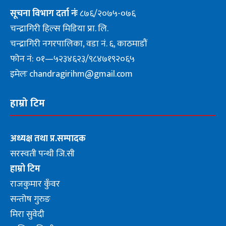
सूचना
विभाग दर्ता नंः
८७६/२०७५-०७६
चन्द्रागिरी हिल्स मिडिया प्रा. लि.
चन्द्रागिरी नगरपालिका, वडा नं. ६, काठमाडौं
फोन नं: ०१—५२३४६२३/९८४७१९२०६५
इमेलः chandragirihm@gmail.com
हाम्रो टिम
अध्यक्ष तथा प्र.सम्पादक
सरस्वती पन्थी जि.सी
हाम्रो टिम
राजकुमार कुँवर
सन्तोष गुरुङ
मिरा सुवेदी