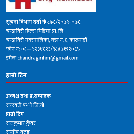
सूचना
विभाग दर्ता नंः
८७६/२०७५-०७६
चन्द्रागिरी हिल्स मिडिया प्रा. लि.
चन्द्रागिरी नगरपालिका, वडा नं. ६, काठमाडौं
फोन नं: ०१—५२३४६२३/९८४७१९२०६५
इमेलः chandragirihm@gmail.com
हाम्रो टिम
अध्यक्ष तथा प्र.सम्पादक
सरस्वती पन्थी जि.सी
हाम्रो टिम
राजकुमार कुँवर
सन्तोष गुरुङ