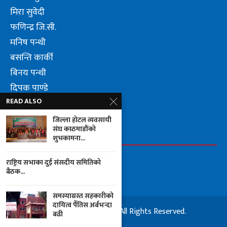
मिरा सुवेदी
फणिन्द्र जि.सी.
मनिष पन्थी
बसन्ति कार्की
बिनय पन्थी
दिपक पाण्डे
READ ALSO
लुम्वीनि पन्थी जि.सी.
जिल्ला होटल व्यवसायी
संघ काठमाडौंको
FOLLOW US
शुभकामना...
राष्ट्रिय सभाका दुई संसदीय समितिको
बैठक...
समस्याग्रस्त सहकारीको
दायित्व पैँतिस अर्बभन्दा
© 2025 City Halkhabar. All Rights Reserved.
बढी