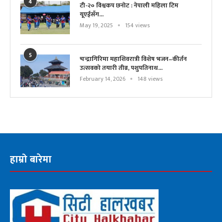
4
टी-२० विश्वकप छनोट : नेपाली महिला टिम
यूएईसँग...
May 19, 2025
154 views
5
चन्द्रागिरिमा महाशिवरात्री विशेष भजन–कीर्तन
उत्सवको तयारी तीव्र, पशुपतिनाथ...
February 14, 2026
148 views
हाम्रो बारेमा