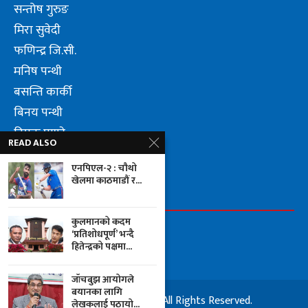
सन्तोष गुरुङ
मिरा सुवेदी
फणिन्द्र जि.सी.
मनिष पन्थी
बसन्ति कार्की
बिनय पन्थी
दिपक पाण्डे
READ ALSO
लुम्वीनि पन्थी जि.सी.
एनपिएल-२ : चौथो
खेलमा काठमाडौं र...
FOLLOW US
कुलमानको कदम
‘प्रतिशोधपूर्ण’ भन्दै
हितेन्द्रको पक्षमा...
जाँचबुझ आयोगले
बयानका लागि
© 2025 City Halkhabar. All Rights Reserved.
लेखकलाई पठायो...