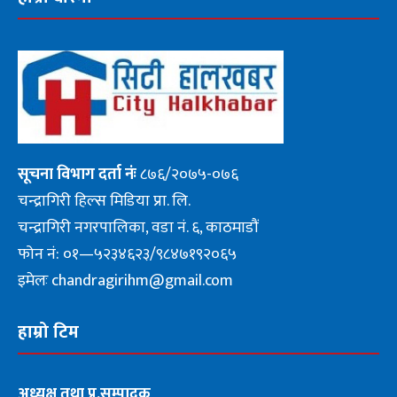
सूचना
विभाग दर्ता नंः
८७६/२०७५-०७६
चन्द्रागिरी हिल्स मिडिया प्रा. लि.
चन्द्रागिरी नगरपालिका, वडा नं. ६, काठमाडौं
फोन नं: ०१—५२३४६२३/९८४७१९२०६५
इमेलः chandragirihm@gmail.com
हाम्रो टिम
अध्यक्ष तथा प्र.सम्पादक