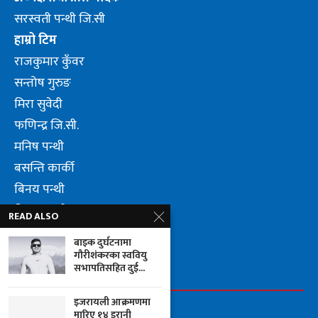
सरस्वती पन्थी जि.सी
हाम्रो टिम
राजकुमार कुँवर
सन्तोष गुरुङ
मिरा सुवेदी
फणिन्द्र जि.सी.
मनिष पन्थी
बसन्ति कार्की
बिनय पन्थी
दिपक पाण्डे
READ ALSO
लुम्वीनि पन्थी जि.सी.
बाइक दुर्घटनामा
गौरीशंकरका स्ववियु
सभापतिसहित दुई...
FOLLOW US
इजरायली आक्रमणमा
मारिए १४ इरानी