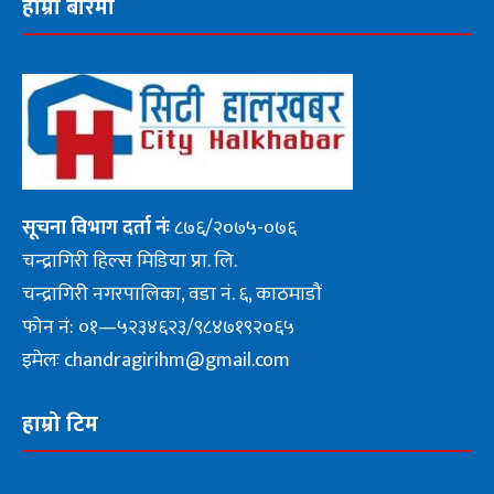
हाम्रो बारेमा
सूचना
विभाग दर्ता नंः
८७६/२०७५-०७६
चन्द्रागिरी हिल्स मिडिया प्रा. लि.
चन्द्रागिरी नगरपालिका, वडा नं. ६, काठमाडौं
फोन नं: ०१—५२३४६२३/९८४७१९२०६५
इमेलः chandragirihm@gmail.com
हाम्रो टिम