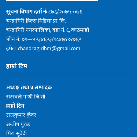
सूचना
विभाग दर्ता नंः
८७६/२०७५-०७६
चन्द्रागिरी हिल्स मिडिया प्रा. लि.
चन्द्रागिरी नगरपालिका, वडा नं. ६, काठमाडौं
फोन नं: ०१—५२३४६२३/९८४७१९२०६५
इमेलः chandragirihm@gmail.com
हाम्रो टिम
अध्यक्ष तथा प्र.सम्पादक
सरस्वती पन्थी जि.सी
हाम्रो टिम
राजकुमार कुँवर
सन्तोष गुरुङ
मिरा सुवेदी