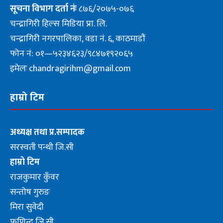
सूचना
विभाग दर्ता नंः
८७६/२०७५-०७६
चन्द्रागिरी हिल्स मिडिया प्रा. लि.
चन्द्रागिरी नगरपालिका, वडा नं. ६, काठमाडौं
फोन नं: ०१—५२३४६२३/९८४७१९२०६५
इमेलः chandragirihm@gmail.com
हाम्रो टिम
अध्यक्ष तथा प्र.सम्पादक
सरस्वती पन्थी जि.सी
हाम्रो टिम
राजकुमार कुँवर
सन्तोष गुरुङ
मिरा सुवेदी
फणिन्द्र जि.सी.