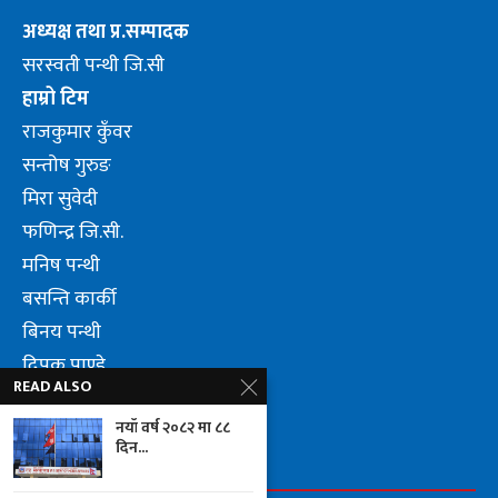
अध्यक्ष तथा प्र.सम्पादक
सरस्वती पन्थी जि.सी
हाम्रो टिम
राजकुमार कुँवर
सन्तोष गुरुङ
मिरा सुवेदी
फणिन्द्र जि.सी.
मनिष पन्थी
बसन्ति कार्की
बिनय पन्थी
दिपक पाण्डे
READ ALSO
लुम्वीनि पन्थी जि.सी.
नयाँ वर्ष २०८२ मा ८८
दिन...
FOLLOW US