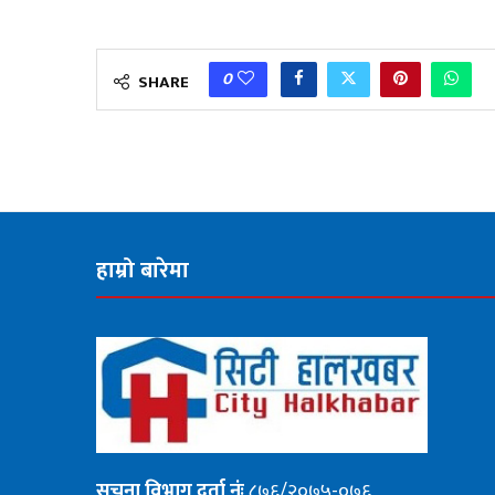
0
SHARE
हाम्रो बारेमा
सूचना
विभाग दर्ता नंः
८७६/२०७५-०७६