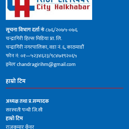
सूचना
विभाग दर्ता नंः
८७६/२०७५-०७६
चन्द्रागिरी हिल्स मिडिया प्रा. लि.
चन्द्रागिरी नगरपालिका, वडा नं. ६, काठमाडौं
फोन नं: ०१—५२३४६२३/९८४७१९२०६५
इमेलः chandragirihm@gmail.com
हाम्रो टिम
अध्यक्ष तथा प्र.सम्पादक
सरस्वती पन्थी जि.सी
हाम्रो टिम
राजकुमार कुँवर