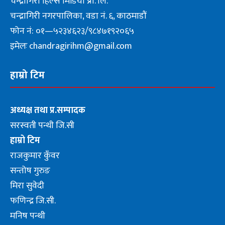
चन्द्रागिरी हिल्स मिडिया प्रा. लि.
चन्द्रागिरी नगरपालिका, वडा नं. ६, काठमाडौं
फोन नं: ०१—५२३४६२३/९८४७१९२०६५
इमेलः chandragirihm@gmail.com
हाम्रो टिम
अध्यक्ष तथा प्र.सम्पादक
सरस्वती पन्थी जि.सी
हाम्रो टिम
राजकुमार कुँवर
सन्तोष गुरुङ
मिरा सुवेदी
फणिन्द्र जि.सी.
मनिष पन्थी