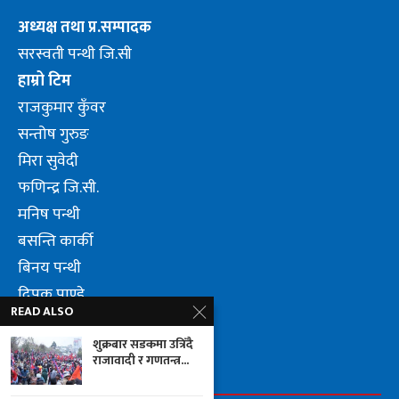
अध्यक्ष तथा प्र.सम्पादक
सरस्वती पन्थी जि.सी
हाम्रो टिम
राजकुमार कुँवर
सन्तोष गुरुङ
मिरा सुवेदी
फणिन्द्र जि.सी.
मनिष पन्थी
बसन्ति कार्की
बिनय पन्थी
दिपक पाण्डे
READ ALSO
लुम्वीनि पन्थी जि.सी.
शुक्रबार सडकमा उत्रिँदै
राजावादी र गणतन्त्र...
FOLLOW US