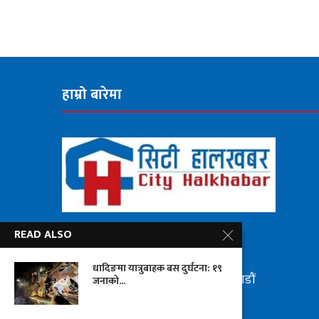
हाम्रो बारेमा
READ ALSO
सूचना
विभाग दर्ता नंः
८७६/२०७५-०७६
चन्द्रागिरी हिल्स मिडिया प्रा. लि.
धादिङमा यात्रुबाहक बस दुर्घटना: १९
चन्द्रागिरी नगरपालिका, वडा नं. ६, काठमाडौं
जनाको...
फोन नं: ०१—५२३४६२३/९८४७१९२०६५