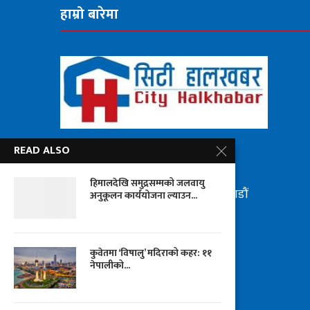
हाम्रो बारेमा
READ ALSO
सूचना
विभाग दर्ता नंः
८७६/२०७५-०७६
चन्द्रागिरी हिल्स मिडिया प्रा. लि.
हिमालदेखि समुद्रसम्मको जलवायु
चन्द्रागिरी नगरपालिका, वडा नं. ६, काठमाडौं
अनुकूलन कार्ययोजना ल्याउन...
फोन नं: ०१—५२३४६२३/९८४७१९२०६५
इमेलः chandragirihm@gmail.com
कुवेतमा ‘विषालु’ मदिराको कहर: ११
नेपालीको...